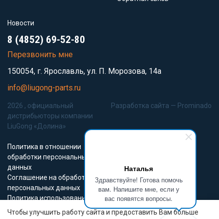
Новости
8 (4852) 69-52-80
Перезвонить мне
150054, г. Ярославль, ул. П. Морозова, 14а
info@liugong-parts.ru
2026 , официальный
Разработка сайта —
Prominado
дистрибьюторы компании
LiuGong «Долина»
Политика в отношении
обработки персональных
данных
Наталья
Соглашение на обработку
Здравствуйте! Готова помочь
персональных данных
вам. Напишите мне, если у
вас появятся вопросы.
Политика использования
Cookie-файлов
Чтобы улучшить работу сайта и предоставить Вам больше