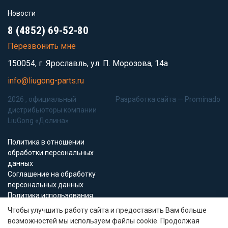
Новости
8 (4852) 69-52-80
Перезвонить мне
150054, г. Ярославль, ул. П. Морозова, 14а
info@liugong-parts.ru
2026 , официальный
Разработка сайта —
Prominado
дистрибьюторы компании
LiuGong «Долина»
Политика в отношении
обработки персональных
данных
Соглашение на обработку
персональных данных
Политика использования
Cookie-файлов
Чтобы улучшить работу сайта и предоставить Вам больше
возможностей мы используем файлы cookie. Продолжая
Все материалы данного сайта являются объектами авторского права (в