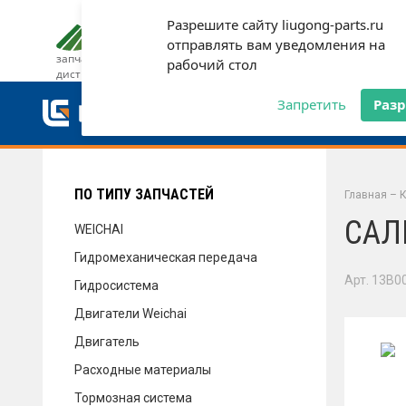
Разрешите сайту liugong-parts.ru
ДОСТАВКА И ОПЛАТА
ГАРАН
отправлять вам уведомления на
запчасти от официального
рабочий стол
дистрибьютора
ДОСТАВКА И ОПЛАТА
Запретить
Раз
ГАРАНТИЯ
ПО ТИПУ ЗАПЧАСТЕЙ
Главная
–
К
САЛ
WEICHAI
Гидромеханическая передача
СЕРВИС
Арт. 13B0
Гидросистема
Двигатели Weichai
Двигатель
НОВОСТИ
Расходные материалы
Тормозная система