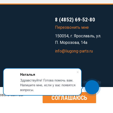
8 (4852) 69-52-80
Перезвонить мне
150054, г. Ярославль, ул.
П. Морозова, 14а
info@liugong-parts.ru
Наталья
Здравствуйте! Готова помочь вам.
Разработка сайта —
Prominado
Напишите мне, если у вас появятся
вопросы.
овать сайт вы
СОГЛАШАЮСЬ