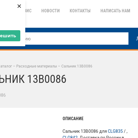
×
ТИЯ
СЕРВИС
НОВОСТИ
КОНТАКТЫ
НАПИСАТЬ НАМ
решить
аталог
–
Расходные материалы
–
Сальник 13B0086
ЬНИК 13B0086
086
ОПИСАНИЕ
Сальник 13B0086 для
CLG835
/ ,
CLG842
. Доставка по России в