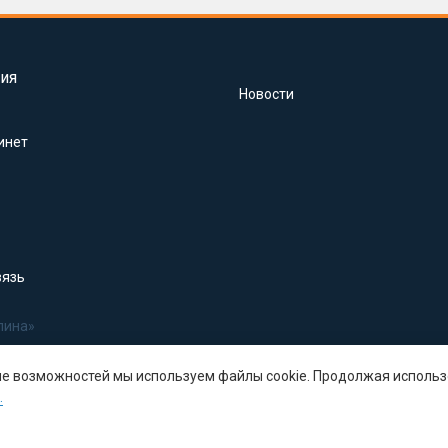
ия
Новости
инет
вязь
лина»
ше возможностей мы используем файлы cookie. Продолжая использ
.