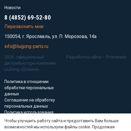
Новости
8 (4852) 69-52-80
Перезвонить мне
150054, г. Ярославль, ул. П. Морозова, 14а
info@liugong-parts.ru
2026 , официальный
Разработка сайта —
Prominado
дистрибьюторы компании
LiuGong «Долина»
Политика в отношении
обработки персональных
данных
Соглашение на обработку
персональных данных
Политика использования
Cookie-файлов
Чтобы улучшить работу сайта и предоставить Вам больше
возможностей мы используем файлы cookie. Продолжая
Все материалы данного сайта являются объектами авторского права (в