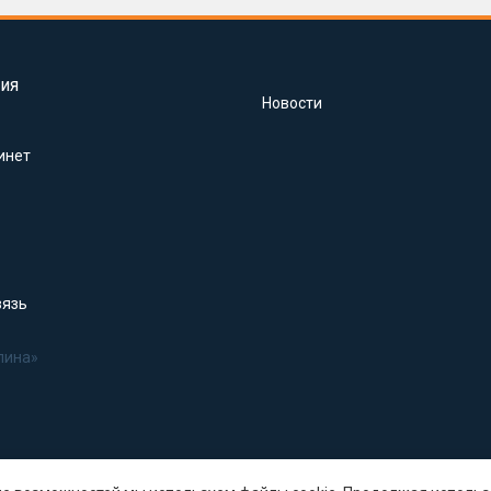
ия
Новости
инет
вязь
лина»