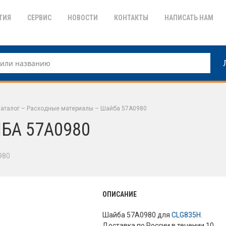
ТИЯ
СЕРВИС
НОВОСТИ
КОНТАКТЫ
НАПИСАТЬ НАМ
аталог
–
Расходные материалы
–
Шайба 57A0980
БА 57A0980
980
ОПИСАНИЕ
Шайба 57A0980 для
CLG835H
.
Доставка по России в течении 10