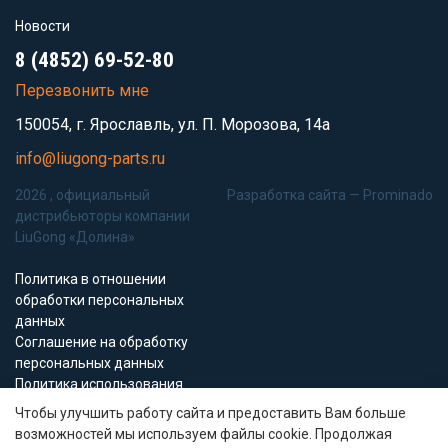
Новости
8 (4852) 69-52-80
Перезвонить мне
150054, г. Ярославль, ул. П. Морозова, 14а
info@liugong-parts.ru
2026 , официальный
Разработка сайта —
Prominado
дистрибьюторы компании
LiuGong «Долина»
Политика в отношении
обработки персональных
данных
Соглашение на обработку
персональных данных
Политика использования
Cookie-файлов
Чтобы улучшить работу сайта и предоставить Вам больше
возможностей мы используем файлы cookie. Продолжая
Все материалы данного сайта являются объектами авторского права (в