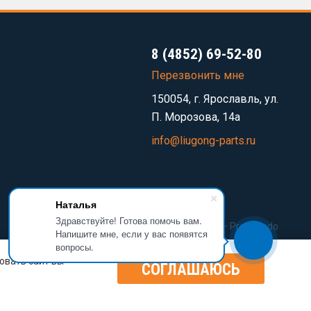
8 (4852) 69-52-80
Перезвонить мне
150054, г. Ярославль, ул.
П. Морозова, 14а
info@liugong-parts.ru
Наталья
Здравствуйте! Готова помочь вам.
Разработка сайта —
Prominado
Напишите мне, если у вас появятся
вопросы.
овать сайт вы
СОГЛАШАЮСЬ