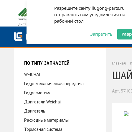
Разрешите сайту liugong-parts.ru
ДОСТАВКА И ОПЛАТА
ГАРАН
отправлять вам уведомления на
запчасти от официального
рабочий стол
дистрибьютора
ДОСТАВКА И ОПЛАТА
Запретить
Раз
ГАРАНТИЯ
ПО ТИПУ ЗАПЧАСТЕЙ
Главная
–
К
ШАЙ
WEICHAI
Гидромеханическая передача
СЕРВИС
Арт. 57H0
Гидросистема
Двигатели Weichai
Двигатель
НОВОСТИ
Расходные материалы
Тормозная система