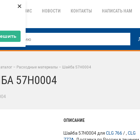
×
ТИЯ
СЕРВИС
НОВОСТИ
КОНТАКТЫ
НАПИСАТЬ НАМ
решить
аталог
–
Расходные материалы
–
Шайба 57H0004
БА 57H0004
004
ОПИСАНИЕ
Шайба 57H0004 для
CLG 766
/ ,
CLG
777A
. Доставка по России в течении