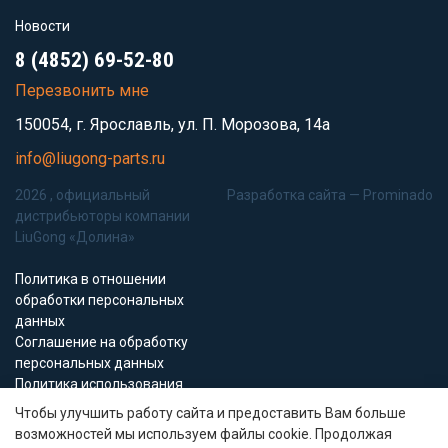
Новости
8 (4852) 69-52-80
Перезвонить мне
150054, г. Ярославль, ул. П. Морозова, 14а
info@liugong-parts.ru
2026 , официальный
Разработка сайта —
Prominado
дистрибьюторы компании
LiuGong «Долина»
Политика в отношении
обработки персональных
данных
Соглашение на обработку
персональных данных
Политика использования
Cookie-файлов
Чтобы улучшить работу сайта и предоставить Вам больше
возможностей мы используем файлы cookie. Продолжая
Все материалы данного сайта являются объектами авторского права (в