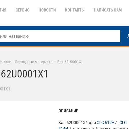
ТИЯ
СЕРВИС
НОВОСТИ
КОНТАКТЫ
НАПИСАТЬ НАМ
аталог
–
Расходные материалы
–
Вал 62U0001X1
 62U0001X1
001X1
ОПИСАНИЕ
Вал 62U0001X1 для
CLG 612H
/ ,
CLG
614H
. Доставка по России в течении