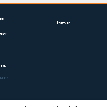
ия
Новости
инет
вязь
лина»