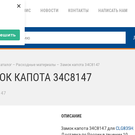
×
ТИЯ
СЕРВИС
НОВОСТИ
КОНТАКТЫ
НАПИСАТЬ НАМ
решить
аталог
–
Расходные материалы
–
Замок капота 34C8147
ОК КАПОТА 34C8147
147
ОПИСАНИЕ
Замок капота 34C8147 для
CLG835H
.
Доставка по России в течении 10