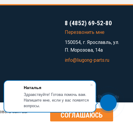
8 (4852) 69-52-80
Перезвонить мне
150054, г. Ярославль, ул.
П. Морозова, 14а
info@liugong-parts.ru
Наталья
Здравствуйте! Готова помочь вам.
Разработка сайта —
Prominado
Напишите мне, если у вас появятся
вопросы.
овать сайт вы
СОГЛАШАЮСЬ