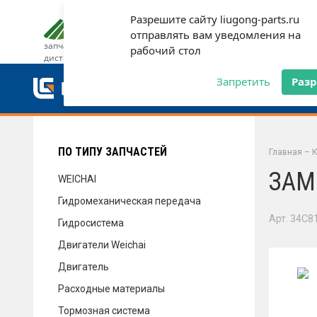
Разрешите сайту liugong-parts.ru
ДОСТАВКА И ОПЛАТА
ГАРАН
отправлять вам уведомления на
запчасти от официального
рабочий стол
дистрибьютора
ДОСТАВКА И ОПЛАТА
Запретить
Раз
ГАРАНТИЯ
ПО ТИПУ ЗАПЧАСТЕЙ
Главная
–
К
ЗАМ
WEICHAI
Гидромеханическая передача
СЕРВИС
Арт. 34C8
Гидросистема
Двигатели Weichai
Двигатель
НОВОСТИ
Расходные материалы
Тормозная система