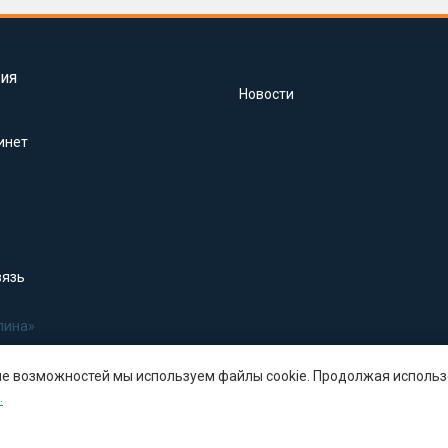
ия
Новости
инет
вязь
лина»
ше возможностей мы используем файлы cookie. Продолжая использ
.