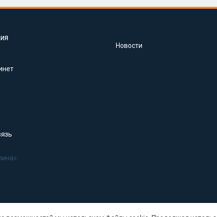
ия
Новости
инет
вязь
лина»