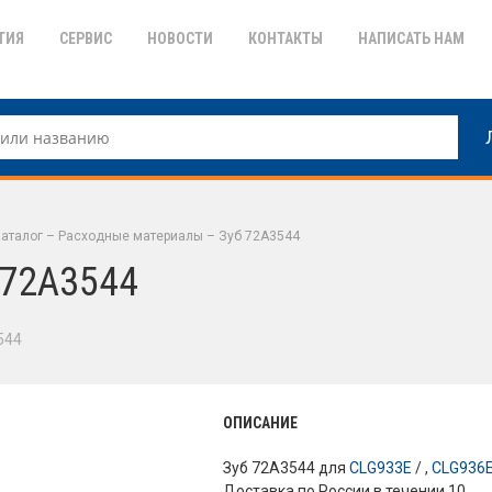
ТИЯ
СЕРВИС
НОВОСТИ
КОНТАКТЫ
НАПИСАТЬ НАМ
аталог
–
Расходные материалы
–
Зуб 72A3544
 72A3544
544
ОПИСАНИЕ
Зуб 72A3544 для
CLG933E
/ ,
CLG936
Доставка по России в течении 10