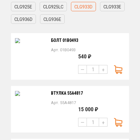
CLG925E
CLG925LC
CLG933D
CLG933E
CLG936D
CLG936E
БОЛТ 01B0493
Арт. 01B0493
540 ₽
—
+
ВТУЛКА 55A4817
Арт. 55A4817
15 000 ₽
—
+