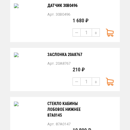
ДАТЧИК 30B0496
Арт. 30B0496
1 680 ₽
—
+
ЗАСЛОНКА 20A8767
Арт. 20A8767
210 ₽
—
+
СТЕКЛО КАБИНЫ
ЛОБОВОЕ НИЖНЕЕ
87А0145
Арт. 87A0147