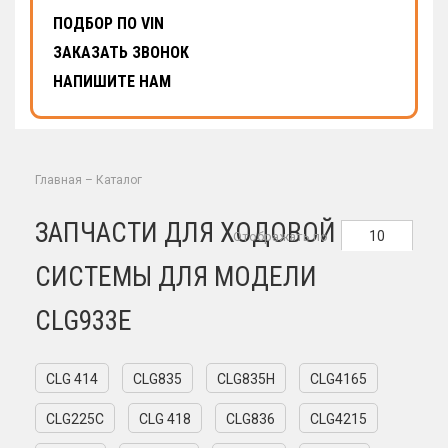
ПОДБОР ПО VIN
ЗАКАЗАТЬ ЗВОНОК
НАПИШИТЕ НАМ
Главная
–
Каталог
ЗАПЧАСТИ ДЛЯ ХОДОВОЙ
10
Отображать по
СИСТЕМЫ ДЛЯ МОДЕЛИ
CLG933E
CLG 414
CLG835
CLG835H
CLG4165
CLG225C
CLG 418
CLG836
CLG4215