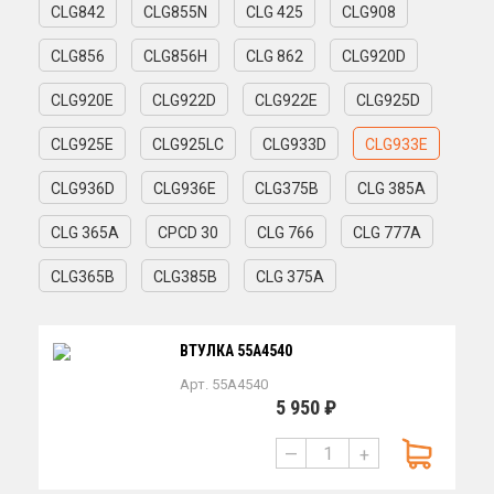
CLG842
CLG855N
CLG 425
CLG908
CLG856
CLG856H
CLG 862
CLG920D
CLG920E
CLG922D
CLG922E
CLG925D
CLG925E
CLG925LC
CLG933D
CLG933E
CLG936D
CLG936E
CLG375B
CLG 385A
CLG 365A
CPCD 30
CLG 766
CLG 777A
CLG365B
CLG385B
CLG 375A
ВТУЛКА 55A4540
Арт. 55A4540
5 950 ₽
—
+