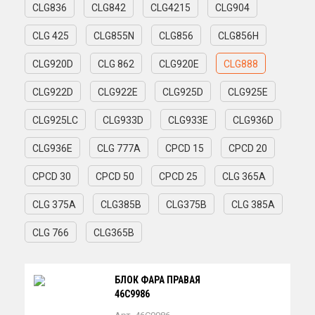
CLG836
CLG842
CLG4215
CLG904
CLG 425
CLG855N
CLG856
CLG856H
CLG920D
CLG 862
CLG920E
CLG888
CLG922D
CLG922E
CLG925D
CLG925E
CLG925LC
CLG933D
CLG933E
CLG936D
CLG936E
CLG 777A
CPCD 15
CPCD 20
CPCD 30
CPCD 50
CPCD 25
CLG 365A
CLG 375A
CLG385B
CLG375B
CLG 385A
CLG 766
CLG365B
БЛОК ФАРА ПРАВАЯ
46C9986