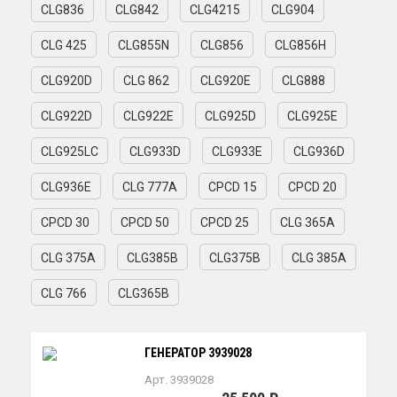
CLG836
CLG842
CLG4215
CLG904
CLG 425
CLG855N
CLG856
CLG856H
CLG920D
CLG 862
CLG920E
CLG888
CLG922D
CLG922E
CLG925D
CLG925E
CLG925LC
CLG933D
CLG933E
CLG936D
CLG936E
CLG 777A
CPCD 15
CPCD 20
CPCD 30
CPCD 50
CPCD 25
CLG 365A
CLG 375A
CLG385B
CLG375B
CLG 385A
CLG 766
CLG365B
ГЕНЕРАТОР 3939028
Арт. 3939028